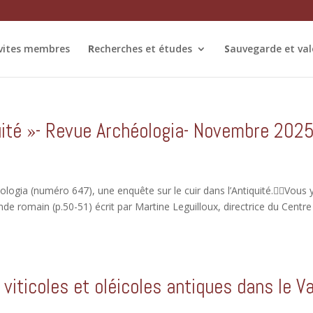
ivites membres
R
echerches et études
S
auvegarde et val
iquité »- Revue Archéologia- Novembre 202
éologia (numéro 647), une enquête sur le cuir dans l’Antiquité.✍🏻Vous 
de romain (p.50-51) écrit par Martine Leguilloux, directrice du Centre
 viticoles et oléicoles antiques dans le V