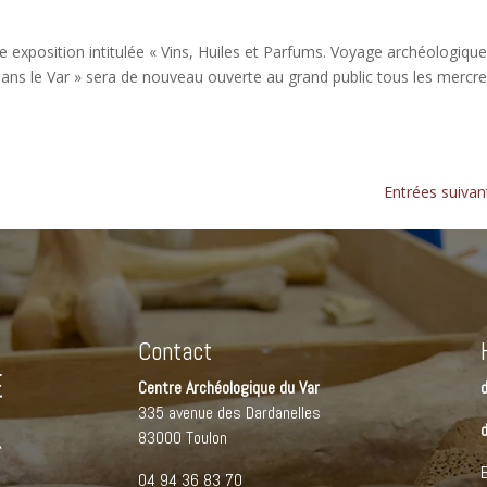
 exposition intitulée « Vins, Huiles et Parfums. Voyage archéologique
 dans le Var » sera de nouveau ouverte au grand public tous les mercre
Entrées suivan
Contact
Centre Archéologique du Var
d
335 avenue des Dardanelles
83000 Toulon
E
04 94 36 83 70