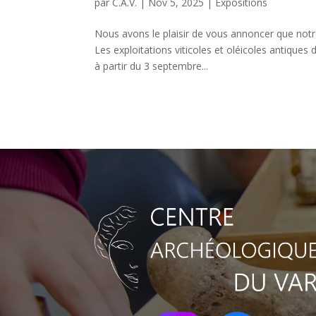
par
C.A.V.
|
Nov 5, 2025
|
Expositions
Nous avons le plaisir de vous annoncer que notre
Les exploitations viticoles et oléicoles antiques
à partir du 3 septembre...