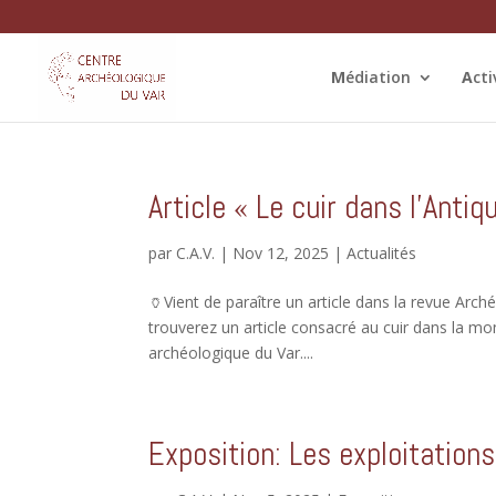
M
édiation
A
ct
Article « Le cuir dans l’Ant
par
C.A.V.
|
Nov 12, 2025
|
Actualités
🏺Vient de paraître un article dans la revue Arch
trouverez un article consacré au cuir dans la mon
archéologique du Var....
Exposition: Les exploitations